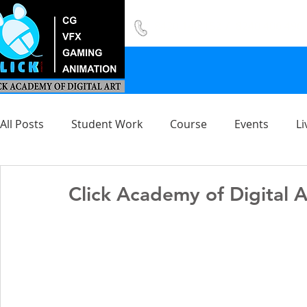
8420 142 152
/
8240 406 496
All Posts
Student Work
Course
Events
Li
Click Academy of Digital Art থ