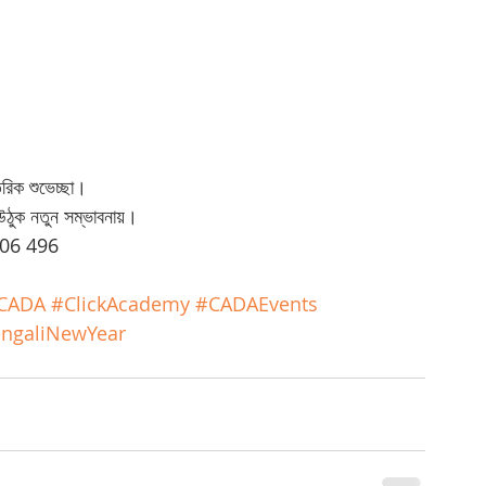
িক শুভেচ্ছা।
উঠুক নতুন সম্ভাবনায়।
06 496 
CADA
#ClickAcademy
#CADAEvents
ngaliNewYear