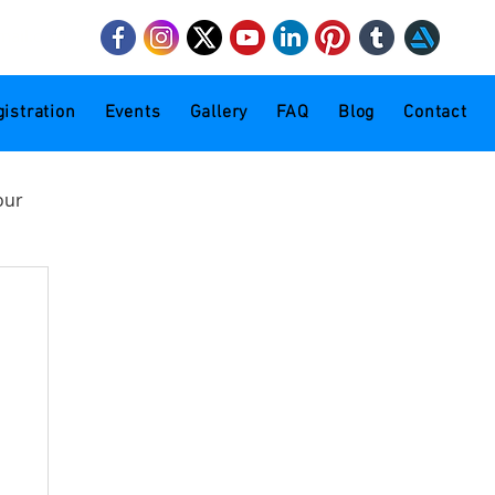
mail.com
istration
Events
Gallery
FAQ
Blog
Contact
our