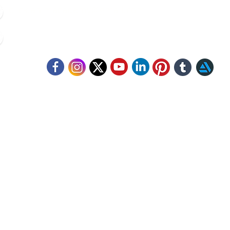
click.animacademy@gmail.com
52/B/1 Feeder Road, Belgharia, Kolkata - 700056
llow Us