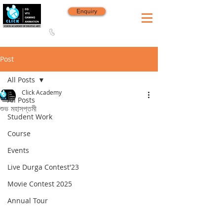
Enquiry
8420 142 152
/
8240 406 496
Since 2006
Post
All Posts
Click Academy
All Posts
শুভ মহাসপ্তমী
Student Work
Course
Events
Live Durga Contest'23
Movie Contest 2025
Annual Tour